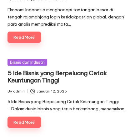
Posted
by
Ekonomi Indonesia menghadapi tantangan besar di
tengah rajamahjong login ketidakpastian global, dengan
para analis memprediksi mata…
Read More
Posted
Bisnis dan Industri
in
5 Ide Bisnis yang Berpeluang Cetak
Keuntungan Tinggi
By
admin
Januari 12, 2025
Posted
by
5 Ide Bisnis yang Berpeluang Cetak Keuntungan Tinggi
- Dalam dunia bisnis yang terus berkembang, menemukan…
Read More