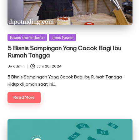
Posted
Bisnis dan Industri
Jenis Bisnis
in
5 Bisnis Sampingan Yang Cocok Bagi Ibu
Rumah Tangga
By
admin
Juni 28, 2024
Posted
by
5 Bisnis Sampingan Yang Cocok Bagi Ibu Rumah Tangga -
Hidup di jaman saat ini…
Read More