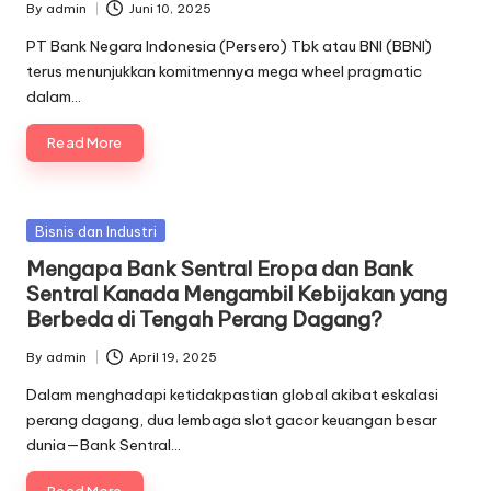
By
admin
Juni 10, 2025
Posted
by
PT Bank Negara Indonesia (Persero) Tbk atau BNI (BBNI)
terus menunjukkan komitmennya mega wheel pragmatic
dalam…
Read More
Posted
Bisnis dan Industri
in
Mengapa Bank Sentral Eropa dan Bank
Sentral Kanada Mengambil Kebijakan yang
Berbeda di Tengah Perang Dagang?
By
admin
April 19, 2025
Posted
by
Dalam menghadapi ketidakpastian global akibat eskalasi
perang dagang, dua lembaga slot gacor keuangan besar
dunia—Bank Sentral…
Read More