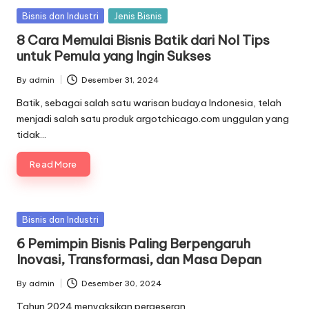
Posted
Bisnis dan Industri
Jenis Bisnis
in
8 Cara Memulai Bisnis Batik dari Nol Tips
untuk Pemula yang Ingin Sukses
By
admin
Desember 31, 2024
Posted
by
Batik, sebagai salah satu warisan budaya Indonesia, telah
menjadi salah satu produk argotchicago.com unggulan yang
tidak…
Read More
Posted
Bisnis dan Industri
in
6 Pemimpin Bisnis Paling Berpengaruh
Inovasi, Transformasi, dan Masa Depan
By
admin
Desember 30, 2024
Posted
by
Tahun 2024 menyaksikan pergeseran