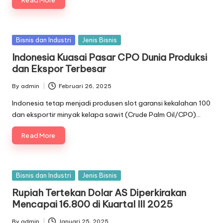
Posted
Bisnis dan Industri
Jenis Bisnis
in
Indonesia Kuasai Pasar CPO Dunia Produksi
dan Ekspor Terbesar
By
admin
Februari 26, 2025
Posted
by
Indonesia tetap menjadi produsen slot garansi kekalahan 100
dan eksportir minyak kelapa sawit (Crude Palm Oil/CPO)…
Read More
Posted
Bisnis dan Industri
Jenis Bisnis
in
Rupiah Tertekan Dolar AS Diperkirakan
Mencapai 16.800 di Kuartal III 2025
By
admin
Januari 25, 2025