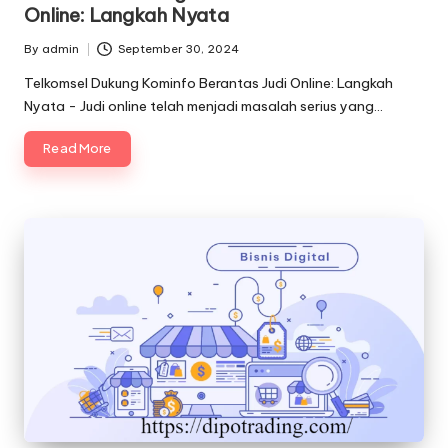
Online: Langkah Nyata
By
admin
September 30, 2024
Posted
by
Telkomsel Dukung Kominfo Berantas Judi Online: Langkah
Nyata - Judi online telah menjadi masalah serius yang…
Read More