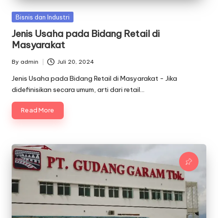
Posted
Bisnis dan Industri
in
Jenis Usaha pada Bidang Retail di
Masyarakat
By
admin
Juli 20, 2024
Posted
by
Jenis Usaha pada Bidang Retail di Masyarakat - Jika
didefinisikan secara umum, arti dari retail…
Read More