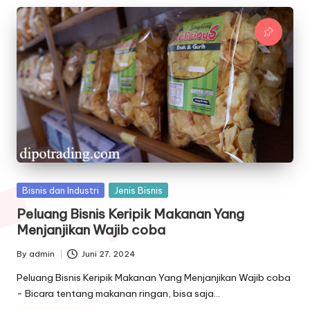
Posted
Bisnis dan Industri
Jenis Bisnis
in
Peluang Bisnis Keripik Makanan Yang
Menjanjikan Wajib coba
By
admin
Juni 27, 2024
Posted
by
Peluang Bisnis Keripik Makanan Yang Menjanjikan Wajib coba
- Bicara tentang makanan ringan, bisa saja…