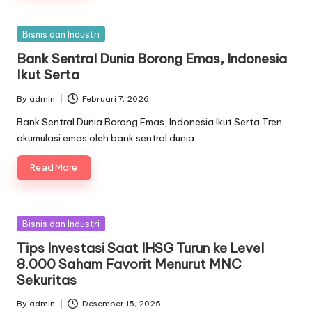
Posted
Bisnis dan Industri
in
Bank Sentral Dunia Borong Emas, Indonesia
Ikut Serta
By
admin
Februari 7, 2026
Posted
by
Bank Sentral Dunia Borong Emas, Indonesia Ikut Serta Tren
akumulasi emas oleh bank sentral dunia…
Read More
Posted
Bisnis dan Industri
in
Tips Investasi Saat IHSG Turun ke Level
8.000 Saham Favorit Menurut MNC
Sekuritas
By
admin
Desember 15, 2025
Posted