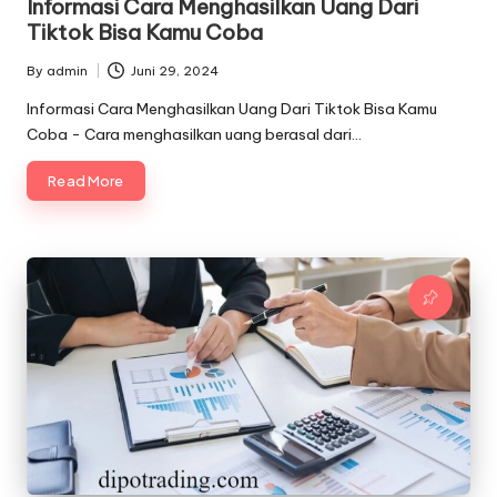
Informasi Cara Menghasilkan Uang Dari
Tiktok Bisa Kamu Coba
By
admin
Juni 29, 2024
Posted
by
Informasi Cara Menghasilkan Uang Dari Tiktok Bisa Kamu
Coba - Cara menghasilkan uang berasal dari…
Read More