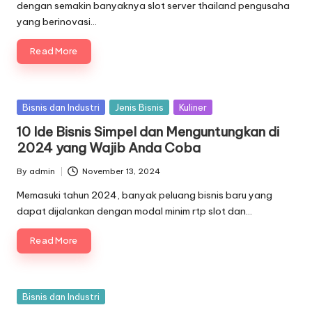
dengan semakin banyaknya slot server thailand pengusaha
yang berinovasi…
Read More
Posted
Bisnis dan Industri
Jenis Bisnis
Kuliner
in
10 Ide Bisnis Simpel dan Menguntungkan di
2024 yang Wajib Anda Coba
By
admin
November 13, 2024
Posted
by
Memasuki tahun 2024, banyak peluang bisnis baru yang
dapat dijalankan dengan modal minim rtp slot dan…
Read More
Posted
Bisnis dan Industri
in