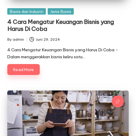
Posted
Bisnis dan Industri
Jenis Bisnis
in
4 Cara Mengatur Keuangan Bisnis yang
Harus Di Coba
By
admin
Juni 29, 2024
Posted
by
4 Cara Mengatur Keuangan Bisnis yang Harus Di Coba -
Dalam menggerakkan bisnis keliru satu…
Read More