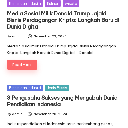
Posted
Bisnis dan Industri
Kuliner
wisata
in
Media Sosial Milik Donald Trump Jajaki
Bisnis Perdagangan Kripto: Langkah Baru di
Dunia Digital
By
admin
November 23, 2024
Posted
by
Media Sosial Milik Donald Trump Jajaki Bisnis Perdagangan
Kripto: Langkah Baru di Dunia Digital - Donald…
Read More
Posted
Bisnis dan Industri
Jenis Bisnis
in
3 Pengusaha Sukses yang Mengubah Dunia
Pendidikan Indonesia
By
admin
November 20, 2024
Posted
by
Industri pendidikan di Indonesia terus berkembang pesat,