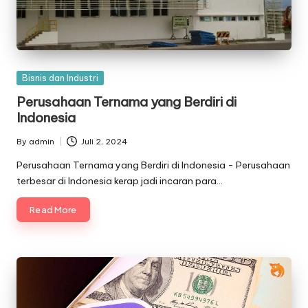
Posted
Bisnis dan Industri
in
Perusahaan Ternama yang Berdiri di
Indonesia
By
admin
Juli 2, 2024
Posted
by
Perusahaan Ternama yang Berdiri di Indonesia - Perusahaan
terbesar di Indonesia kerap jadi incaran para…
Read More