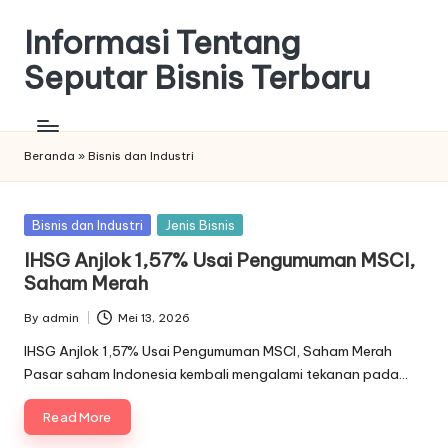
Informasi Tentang
Seputar Bisnis Terbaru
Beranda
»
Bisnis dan Industri
Posted
Bisnis dan Industri
Jenis Bisnis
in
IHSG Anjlok 1,57% Usai Pengumuman MSCI,
Saham Merah
By
admin
Mei 13, 2026
Posted
by
IHSG Anjlok 1,57% Usai Pengumuman MSCI, Saham Merah
Pasar saham Indonesia kembali mengalami tekanan pada…
Read More