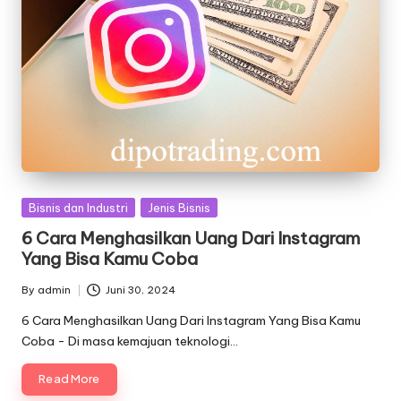
Posted
Bisnis dan Industri
Jenis Bisnis
in
6 Cara Menghasilkan Uang Dari Instagram
Yang Bisa Kamu Coba
By
admin
Juni 30, 2024
Posted
by
6 Cara Menghasilkan Uang Dari Instagram Yang Bisa Kamu
Coba - Di masa kemajuan teknologi…
Read More