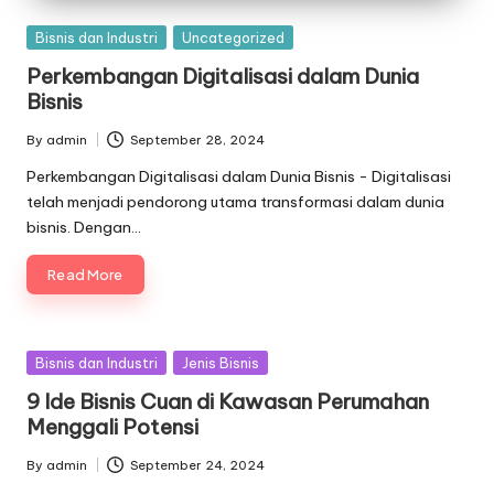
Posted
Bisnis dan Industri
Uncategorized
in
Perkembangan Digitalisasi dalam Dunia
Bisnis
By
admin
September 28, 2024
Posted
by
Perkembangan Digitalisasi dalam Dunia Bisnis - Digitalisasi
telah menjadi pendorong utama transformasi dalam dunia
bisnis. Dengan…
Read More
Posted
Bisnis dan Industri
Jenis Bisnis
in
9 Ide Bisnis Cuan di Kawasan Perumahan
Menggali Potensi
By
admin
September 24, 2024
Posted