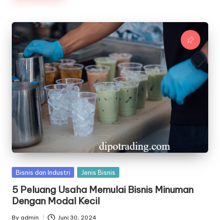
Posted
Bisnis dan Industri
Jenis Bisnis
in
5 Peluang Usaha Memulai Bisnis Minuman
Dengan Modal Kecil
By
admin
Juni 30, 2024