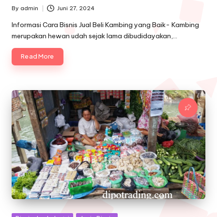
By
admin
Juni 27, 2024
Posted
by
Informasi Cara Bisnis Jual Beli Kambing yang Baik- Kambing
merupakan hewan udah sejak lama dibudidayakan,…
Read More