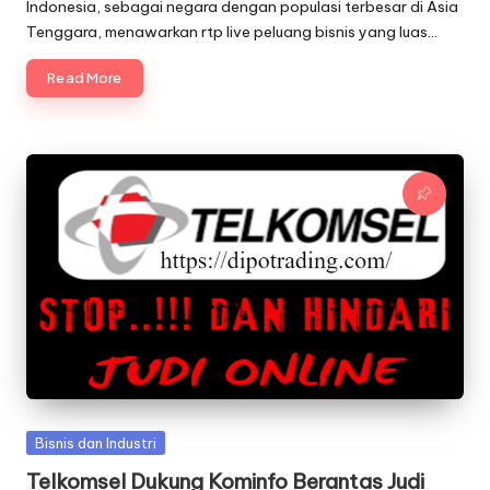
by
Indonesia, sebagai negara dengan populasi terbesar di Asia
Tenggara, menawarkan rtp live peluang bisnis yang luas…
Read More
Posted
Bisnis dan Industri
in
Telkomsel Dukung Kominfo Berantas Judi