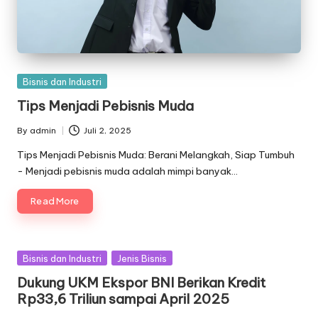
Posted
Bisnis dan Industri
in
Tips Menjadi Pebisnis Muda
By
admin
Juli 2, 2025
Posted
by
Tips Menjadi Pebisnis Muda: Berani Melangkah, Siap Tumbuh
- Menjadi pebisnis muda adalah mimpi banyak…
Read More
Posted
Bisnis dan Industri
Jenis Bisnis
in
Dukung UKM Ekspor BNI Berikan Kredit
Rp33,6 Triliun sampai April 2025