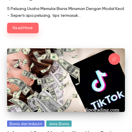
Posted
by
5 Peluang Usaha Memulai Bisnis Minuman Dengan Modal Kecil
- Seperti apa peluang, tips termasuk…
Read More
Posted
Bisnis dan Industri
Jenis Bisnis
in