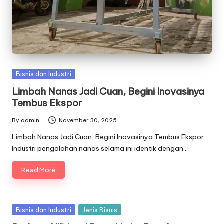
Posted
Bisnis dan Industri
in
Limbah Nanas Jadi Cuan, Begini Inovasinya
Tembus Ekspor
By
admin
November 30, 2025
Posted
by
Limbah Nanas Jadi Cuan, Begini Inovasinya Tembus Ekspor
Industri pengolahan nanas selama ini identik dengan…
Read More
Posted
Bisnis dan Industri
Jenis Bisnis
in