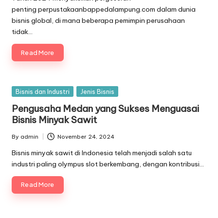
penting perpustakaanbappedalampung.com dalam dunia
bisnis global, di mana beberapa pemimpin perusahaan
tidak…
Read More
Posted
Bisnis dan Industri
Jenis Bisnis
in
Pengusaha Medan yang Sukses Menguasai
Bisnis Minyak Sawit
By
admin
November 24, 2024
Posted
by
Bisnis minyak sawit di Indonesia telah menjadi salah satu
industri paling olympus slot berkembang, dengan kontribusi…
Read More