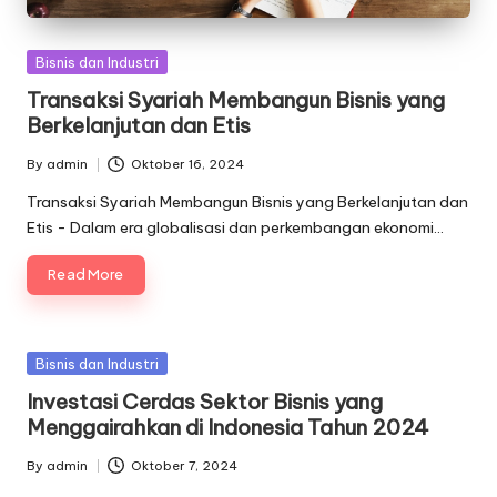
Posted
Bisnis dan Industri
in
Transaksi Syariah Membangun Bisnis yang
Berkelanjutan dan Etis
By
admin
Oktober 16, 2024
Posted
by
Transaksi Syariah Membangun Bisnis yang Berkelanjutan dan
Etis - Dalam era globalisasi dan perkembangan ekonomi…
Read More
Posted
Bisnis dan Industri
in
Investasi Cerdas Sektor Bisnis yang
Menggairahkan di Indonesia Tahun 2024
By
admin
Oktober 7, 2024
Posted