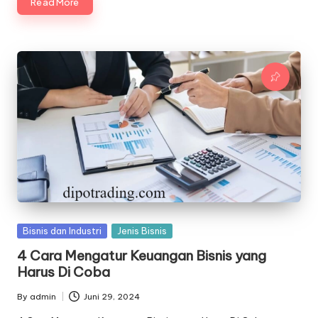
Read More
Posted
Bisnis dan Industri
Jenis Bisnis
in
4 Cara Mengatur Keuangan Bisnis yang
Harus Di Coba
By
admin
Juni 29, 2024
Posted
by