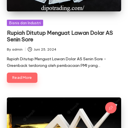
Posted
Bisnis dan Industri
in
Rupiah Ditutup Menguat Lawan Dolar AS
Senin Sore
By
admin
Juni 25, 2024
Posted
by
Rupiah Ditutup Menguat Lawan Dolar AS Senin Sore -
Greenback terdorong oleh pembacaan PMI yang…
Read More