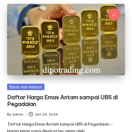
Posted
Bisnis dan Industri
in
Daftar Harga Emas Antam sampai UBS di
Pegadaian
By
admin
Juni 24, 2024
Posted
by
Daftar Harga Emas Antam sampai UBS di Pegadaian -
Harga emas yang dijual aztec gems oleh…