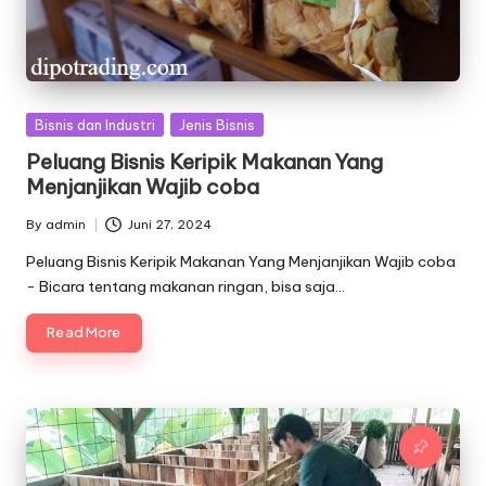
Posted
Bisnis dan Industri
Jenis Bisnis
in
Peluang Bisnis Keripik Makanan Yang
Menjanjikan Wajib coba
By
admin
Juni 27, 2024
Posted
by
Peluang Bisnis Keripik Makanan Yang Menjanjikan Wajib coba
- Bicara tentang makanan ringan, bisa saja…
Read More