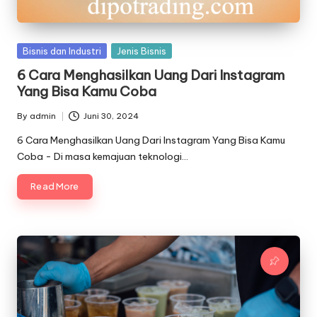
Posted
Bisnis dan Industri
Jenis Bisnis
in
6 Cara Menghasilkan Uang Dari Instagram
Yang Bisa Kamu Coba
By
admin
Juni 30, 2024
Posted
by
6 Cara Menghasilkan Uang Dari Instagram Yang Bisa Kamu
Coba - Di masa kemajuan teknologi…
Read More