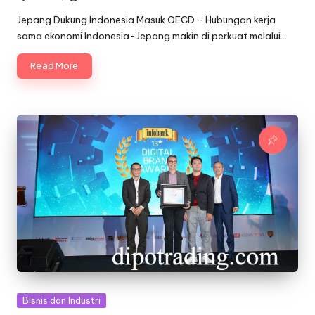
Posted
by
Jepang Dukung Indonesia Masuk OECD - Hubungan kerja
sama ekonomi Indonesia-Jepang makin di perkuat melalui…
Read More
Posted
Bisnis dan Industri