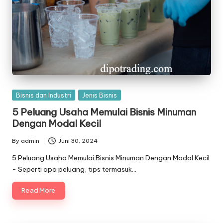
Posted
Bisnis dan Industri
Jenis Bisnis
in
5 Peluang Usaha Memulai Bisnis Minuman
Dengan Modal Kecil
By
admin
Juni 30, 2024
Posted
by
5 Peluang Usaha Memulai Bisnis Minuman Dengan Modal Kecil
- Seperti apa peluang, tips termasuk…
Read More