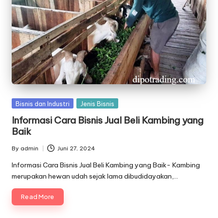
Posted
Bisnis dan Industri
Jenis Bisnis
in
Informasi Cara Bisnis Jual Beli Kambing yang
Baik
By
admin
Juni 27, 2024
Posted
by
Informasi Cara Bisnis Jual Beli Kambing yang Baik- Kambing
merupakan hewan udah sejak lama dibudidayakan,…
Read More