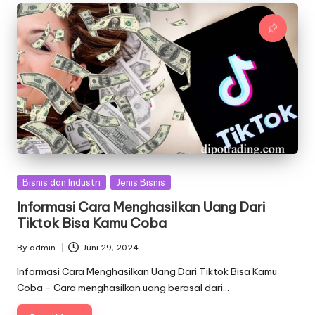
Posted
Bisnis dan Industri
Jenis Bisnis
in
Informasi Cara Menghasilkan Uang Dari
Tiktok Bisa Kamu Coba
By
admin
Juni 29, 2024
Posted
by
Informasi Cara Menghasilkan Uang Dari Tiktok Bisa Kamu
Coba - Cara menghasilkan uang berasal dari…