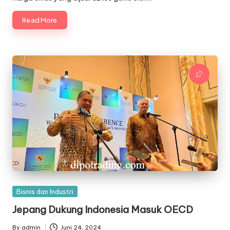
Read More
Posted
Bisnis dan Industri
in
Jepang Dukung Indonesia Masuk OECD
By
admin
Juni 24, 2024