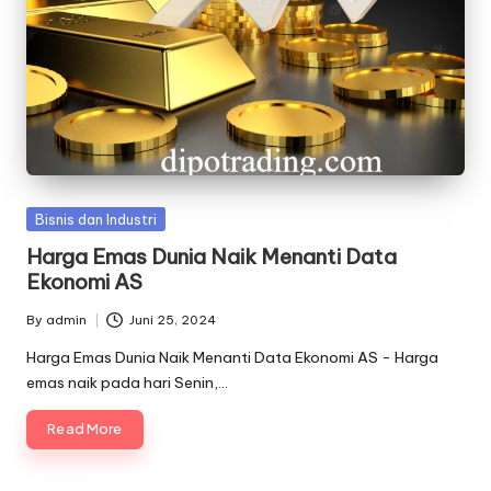
Posted
Bisnis dan Industri
in
Harga Emas Dunia Naik Menanti Data
Ekonomi AS
By
admin
Juni 25, 2024
Posted
by
Harga Emas Dunia Naik Menanti Data Ekonomi AS - Harga
emas naik pada hari Senin,…
Read More