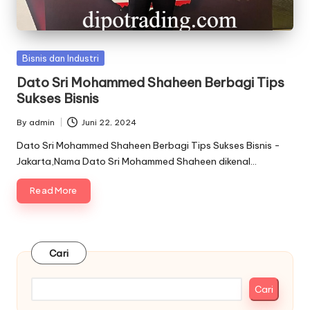
Posted
Bisnis dan Industri
in
Dato Sri Mohammed Shaheen Berbagi Tips
Sukses Bisnis
By
admin
Juni 22, 2024
Posted
by
Dato Sri Mohammed Shaheen Berbagi Tips Sukses Bisnis -
Jakarta,Nama Dato Sri Mohammed Shaheen dikenal…
Read More
Cari
Cari