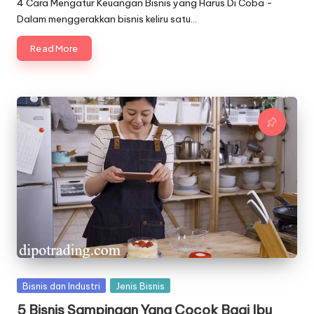
4 Cara Mengatur Keuangan Bisnis yang Harus Di Coba -
Dalam menggerakkan bisnis keliru satu…
Read More
Posted
Bisnis dan Industri
Jenis Bisnis
in
5 Bisnis Sampingan Yang Cocok Bagi Ibu