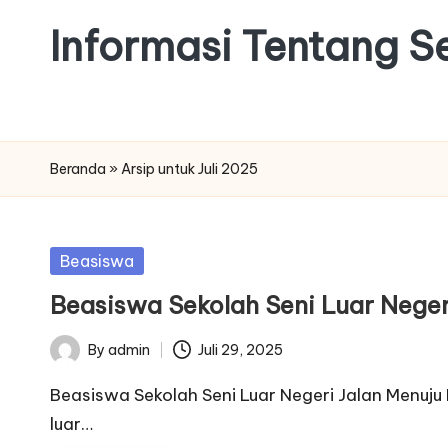
Informasi Tentang Se
Beranda
»
Arsip untuk Juli 2025
Posted
Beasiswa
in
Beasiswa Sekolah Seni Luar Nege
By
admin
Juli 29, 2025
Posted
by
Beasiswa Sekolah Seni Luar Negeri Jalan Menuju
luar…