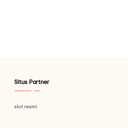
Situs Partner
slot resmi