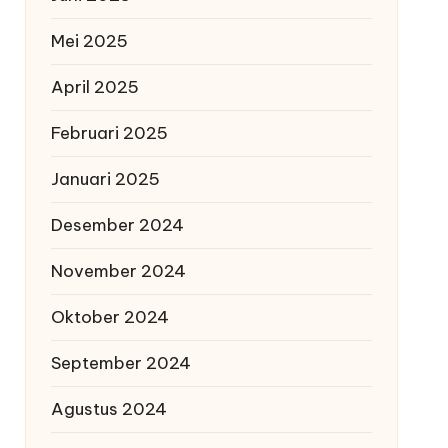
Mei 2025
April 2025
Februari 2025
Januari 2025
Desember 2024
November 2024
Oktober 2024
September 2024
Agustus 2024