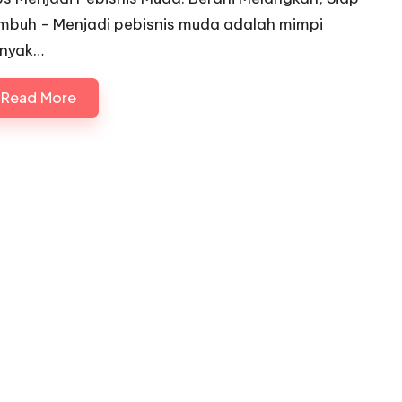
mbuh - Menjadi pebisnis muda adalah mimpi
nyak…
Read More