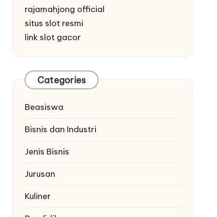
rajamahjong official
situs slot resmi
link slot gacor
Categories
Beasiswa
Bisnis dan Industri
Jenis Bisnis
Jurusan
Kuliner