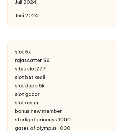
Juli 2024
Juni 2024
slot 5k
rajascatter 88
situs slot777
slot bet kecil
slot depo 5k
slot gacor
slot resmi
bonus new member
starlight princess 1000
gates of olympus 1000