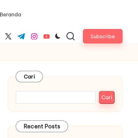
Beranda
Subscribe
cebook.com
twitter.com
t.me
instagram.com
youtube.com
Cari
Cari
Recent Posts