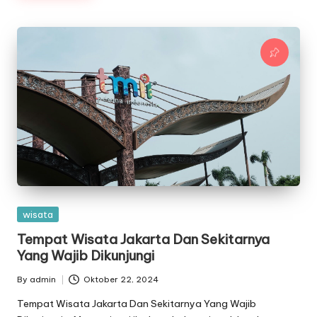
Posted
wisata
in
Tempat Wisata Jakarta Dan Sekitarnya
Yang Wajib Dikunjungi
By
admin
Oktober 22, 2024
Posted
by
Tempat Wisata Jakarta Dan Sekitarnya Yang Wajib