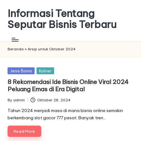
Informasi Tentang
Seputar Bisnis Terbaru
Beranda
»
Arsip untuk Oktober 2024
Posted
Jenis Bisnis
Kuliner
in
8 Rekomendasi Ide Bisnis Online Viral 2024
Peluang Emas di Era Digital
By
admin
Oktober 28, 2024
Posted
by
Tahun 2024 menjadi masa di mana bisnis online semakin
berkembang slot gacor 777 pesat. Banyak tren…
Read More