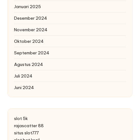
Januari 2025
Desember 2024
November 2024
Oktober 2024
September 2024
Agustus 2024
Juli 2024
Juni 2024
slot 5k
rajascatter 88
situs slot777