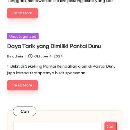
Tenggara, menawarkan rtp live peluang bisnis yang luas…
Read More
Posted
Uncategorized
in
Daya Tarik yang Dimiliki Pantai Dunu
By
admin
Oktober 4, 2024
Posted
by
1. Bukit di Sekeliling Pantai Keindahan alam di Pantai Dunu
juga karena terdapatnya bukit spaceman…
Read More
Cari
Cari