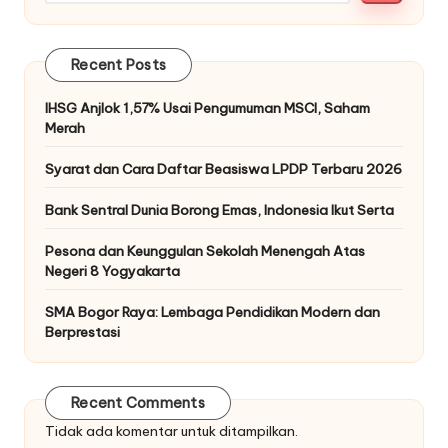
Recent Posts
IHSG Anjlok 1,57% Usai Pengumuman MSCI, Saham
Merah
Syarat dan Cara Daftar Beasiswa LPDP Terbaru 2026
Bank Sentral Dunia Borong Emas, Indonesia Ikut Serta
Pesona dan Keunggulan Sekolah Menengah Atas
Negeri 8 Yogyakarta
SMA Bogor Raya: Lembaga Pendidikan Modern dan
Berprestasi
Recent Comments
Tidak ada komentar untuk ditampilkan.