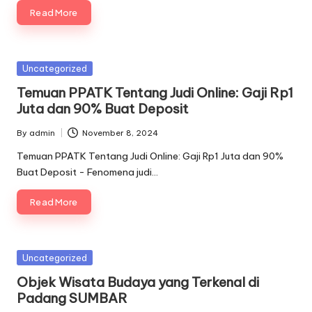
Read More
Posted
Uncategorized
in
Temuan PPATK Tentang Judi Online: Gaji Rp1
Juta dan 90% Buat Deposit
By
admin
November 8, 2024
Posted
by
Temuan PPATK Tentang Judi Online: Gaji Rp1 Juta dan 90%
Buat Deposit - Fenomena judi…
Read More
Posted
Uncategorized
in
Objek Wisata Budaya yang Terkenal di
Padang SUMBAR