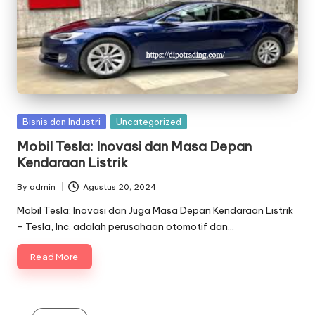
Posted
Bisnis dan Industri
Uncategorized
in
Mobil Tesla: Inovasi dan Masa Depan
Kendaraan Listrik
By
admin
Agustus 20, 2024
Posted
by
Mobil Tesla: Inovasi dan Juga Masa Depan Kendaraan Listrik
- Tesla, Inc. adalah perusahaan otomotif dan…
Read More