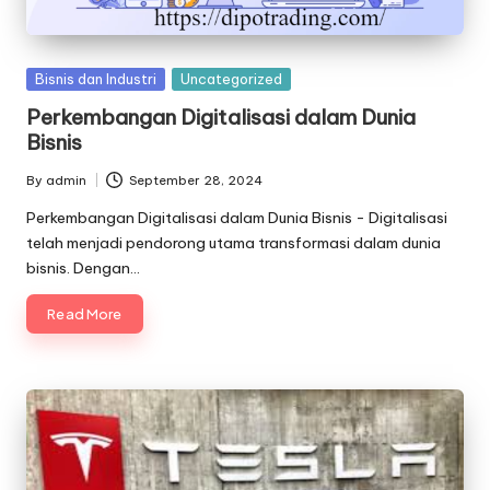
Posted
Bisnis dan Industri
Uncategorized
in
Perkembangan Digitalisasi dalam Dunia
Bisnis
By
admin
September 28, 2024
Posted
by
Perkembangan Digitalisasi dalam Dunia Bisnis - Digitalisasi
telah menjadi pendorong utama transformasi dalam dunia
bisnis. Dengan…
Read More