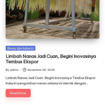
Posted
Bisnis dan Industri
in
Limbah Nanas Jadi Cuan, Begini Inovasinya
Tembus Ekspor
By
admin
November 30, 2025
Posted
by
Limbah Nanas Jadi Cuan, Begini Inovasinya Tembus Ekspor
Industri pengolahan nanas selama ini identik dengan…
Read More