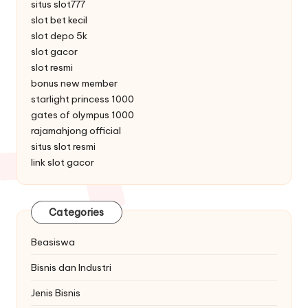
situs slot777
slot bet kecil
slot depo 5k
slot gacor
slot resmi
bonus new member
starlight princess 1000
gates of olympus 1000
rajamahjong official
situs slot resmi
link slot gacor
Categories
Beasiswa
Bisnis dan Industri
Jenis Bisnis