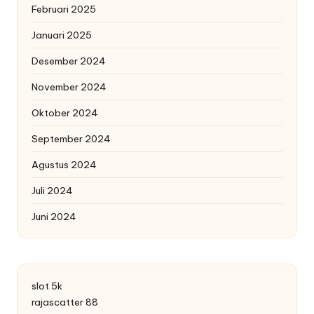
Februari 2025
Januari 2025
Desember 2024
November 2024
Oktober 2024
September 2024
Agustus 2024
Juli 2024
Juni 2024
slot 5k
rajascatter 88