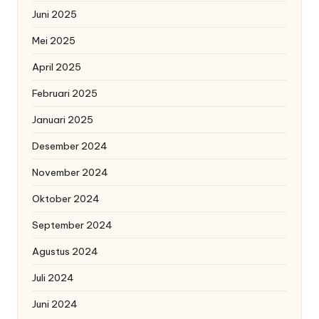
Juni 2025
Mei 2025
April 2025
Februari 2025
Januari 2025
Desember 2024
November 2024
Oktober 2024
September 2024
Agustus 2024
Juli 2024
Juni 2024