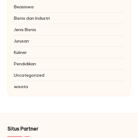
Beasiswa
Bisnis dan Industri
Jenis Bisnis
Jurusan
Kuliner
Pendidikan
Uncategorized
wisata
Situs Partner