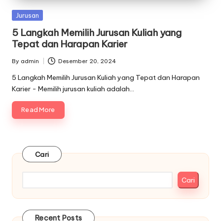
Posted
Jurusan
in
5 Langkah Memilih Jurusan Kuliah yang
Tepat dan Harapan Karier
By
admin
Desember 20, 2024
Posted
by
5 Langkah Memilih Jurusan Kuliah yang Tepat dan Harapan
Karier - Memilih jurusan kuliah adalah…
Read More
Cari
Cari
Recent Posts