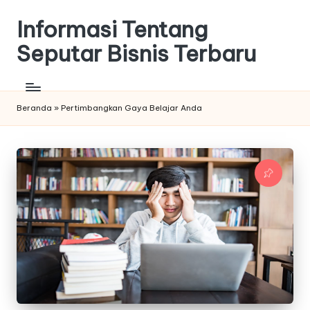
Informasi Tentang
Seputar Bisnis Terbaru
Beranda
»
Pertimbangkan Gaya Belajar Anda