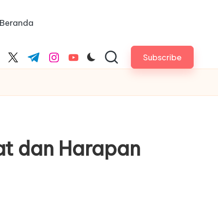
Beranda
Subscribe
cebook.com
twitter.com
t.me
instagram.com
youtube.com
pat dan Harapan