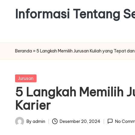
Informasi Tentang Se
Beranda
»
5 Langkah Memilih Jurusan Kuliah yang Tepat dan
Posted
Jurusan
in
5 Langkah Memilih J
Karier
By
admin
Desember 20, 2024
No Comm
Posted
by