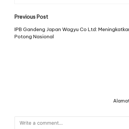
Post
Previous Post
navigation
IPB Gandeng Japan Wagyu Co Ltd: Meningkatkan
Potong Nasional
Alamat