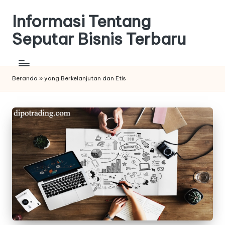
Informasi Tentang
Seputar Bisnis Terbaru
Beranda
»
yang Berkelanjutan dan Etis