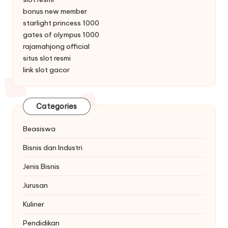
bonus new member
starlight princess 1000
gates of olympus 1000
rajamahjong official
situs slot resmi
link slot gacor
Categories
Beasiswa
Bisnis dan Industri
Jenis Bisnis
Jurusan
Kuliner
Pendidikan