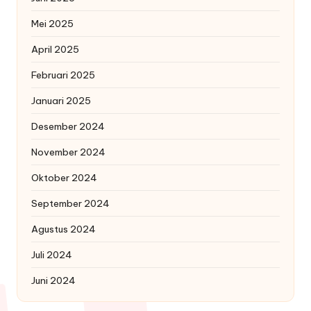
Mei 2025
April 2025
Februari 2025
Januari 2025
Desember 2024
November 2024
Oktober 2024
September 2024
Agustus 2024
Juli 2024
Juni 2024