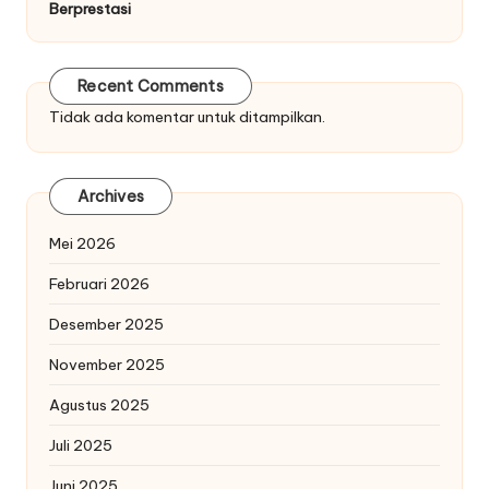
Berprestasi
Recent Comments
Tidak ada komentar untuk ditampilkan.
Archives
Mei 2026
Februari 2026
Desember 2025
November 2025
Agustus 2025
Juli 2025
Juni 2025