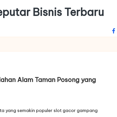
putar Bisnis Terbaru
fa
ndahan Alam Taman Posong yang
ata yang semakin populer slot gacor gampang