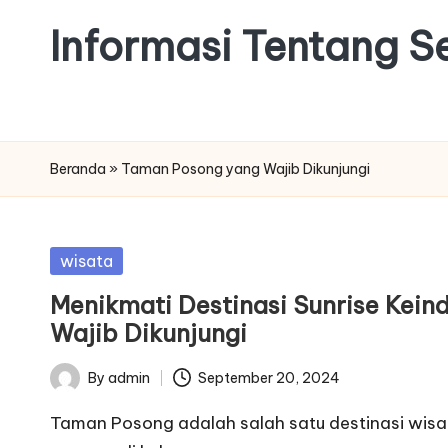
Informasi Tentang Se
Beranda
»
Taman Posong yang Wajib Dikunjungi
Posted
wisata
in
Menikmati Destinasi Sunrise Kei
Wajib Dikunjungi
By
admin
September 20, 2024
Posted
by
Taman Posong adalah salah satu destinasi wis