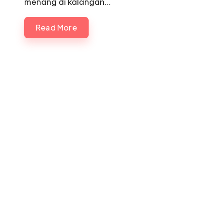
menang di kalangan…
Read More