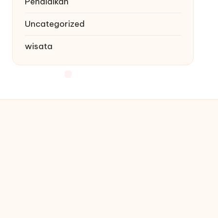
Pendidikan
Uncategorized
wisata