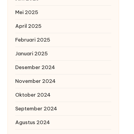
Mei 2025
April 2025
Februari 2025
Januari 2025
Desember 2024
November 2024
Oktober 2024
September 2024
Agustus 2024