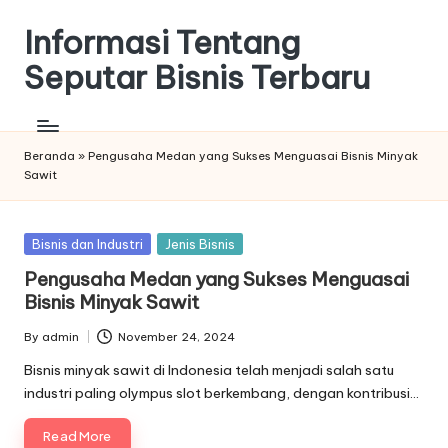
Informasi Tentang
Seputar Bisnis Terbaru
Beranda
»
Pengusaha Medan yang Sukses Menguasai Bisnis Minyak
Sawit
Posted
Bisnis dan Industri
Jenis Bisnis
in
Pengusaha Medan yang Sukses Menguasai
Bisnis Minyak Sawit
By
admin
November 24, 2024
Posted
by
Bisnis minyak sawit di Indonesia telah menjadi salah satu
industri paling olympus slot berkembang, dengan kontribusi…
Read More