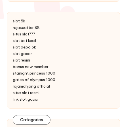
slot 5k
rajascatter 88
situs slot777
slot bet kecil
slot depo 5k
slot gacor
slot resmi
bonus new member
starlight princess 1000
gates of olympus 1000
rajamahjong official
situs slot resmi
link slot gacor
Categories