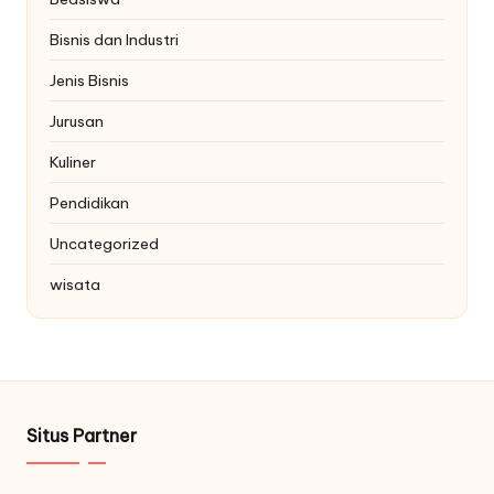
Bisnis dan Industri
Jenis Bisnis
Jurusan
Kuliner
Pendidikan
Uncategorized
wisata
Situs Partner