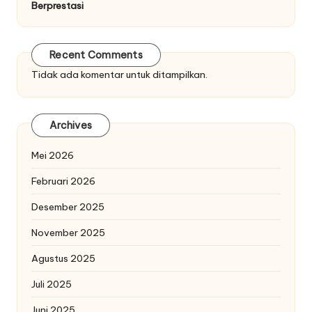
Berprestasi
Recent Comments
Tidak ada komentar untuk ditampilkan.
Archives
Mei 2026
Februari 2026
Desember 2025
November 2025
Agustus 2025
Juli 2025
Juni 2025