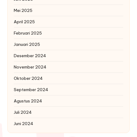
Mei 2025
April 2025
Februari 2025
Januari 2025
Desember 2024
November 2024
Oktober 2024
September 2024
Agustus 2024
Juli 2024
Juni 2024