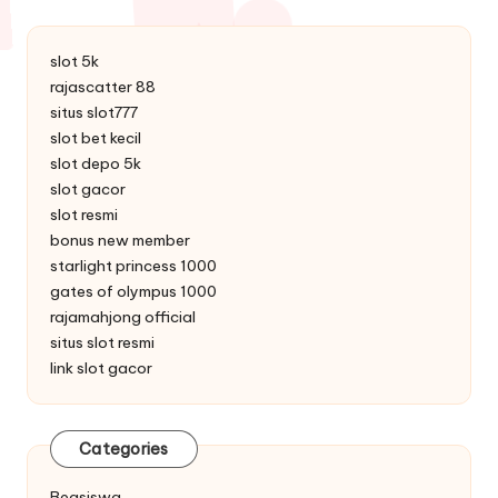
slot 5k
rajascatter 88
situs slot777
slot bet kecil
slot depo 5k
slot gacor
slot resmi
bonus new member
starlight princess 1000
gates of olympus 1000
rajamahjong official
situs slot resmi
link slot gacor
Categories
Beasiswa