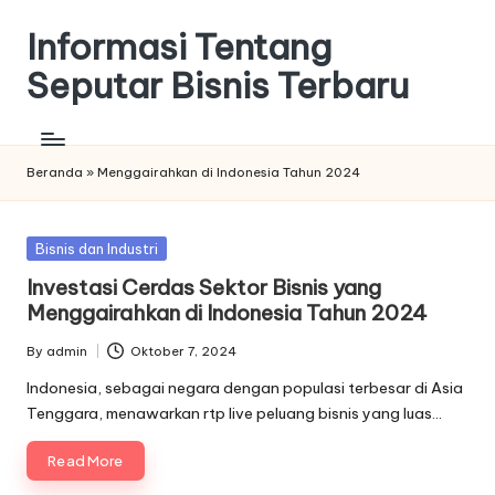
Informasi Tentang
Seputar Bisnis Terbaru
Beranda
»
Menggairahkan di Indonesia Tahun 2024
Posted
Bisnis dan Industri
in
Investasi Cerdas Sektor Bisnis yang
Menggairahkan di Indonesia Tahun 2024
By
admin
Oktober 7, 2024
Posted
by
Indonesia, sebagai negara dengan populasi terbesar di Asia
Tenggara, menawarkan rtp live peluang bisnis yang luas…
Read More