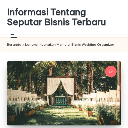
Informasi Tentang
Seputar Bisnis Terbaru
Beranda
»
Langkah-Langkah Memulai Bisnis Wedding Organizer