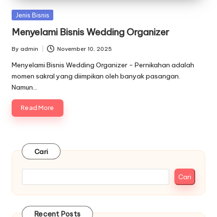
Posted
Jenis Bisnis
in
Menyelami Bisnis Wedding Organizer
By
admin
November 10, 2025
Posted
by
Menyelami Bisnis Wedding Organizer - Pernikahan adalah
momen sakral yang diimpikan oleh banyak pasangan.
Namun…
Read More
Cari
Cari
Recent Posts