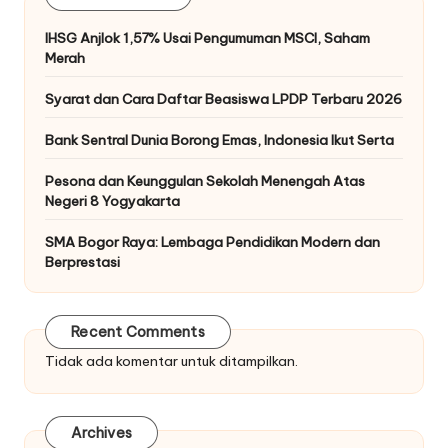
IHSG Anjlok 1,57% Usai Pengumuman MSCI, Saham
Merah
Syarat dan Cara Daftar Beasiswa LPDP Terbaru 2026
Bank Sentral Dunia Borong Emas, Indonesia Ikut Serta
Pesona dan Keunggulan Sekolah Menengah Atas
Negeri 8 Yogyakarta
SMA Bogor Raya: Lembaga Pendidikan Modern dan
Berprestasi
Recent Comments
Tidak ada komentar untuk ditampilkan.
Archives