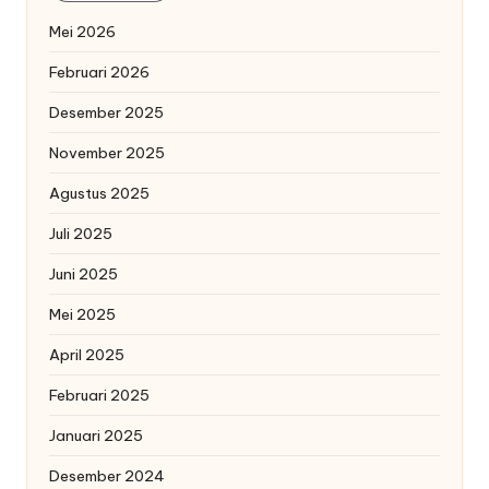
Mei 2026
Februari 2026
Desember 2025
November 2025
Agustus 2025
Juli 2025
Juni 2025
Mei 2025
April 2025
Februari 2025
Januari 2025
Desember 2024