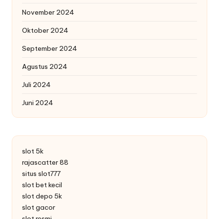
November 2024
Oktober 2024
September 2024
Agustus 2024
Juli 2024
Juni 2024
slot 5k
rajascatter 88
situs slot777
slot bet kecil
slot depo 5k
slot gacor
slot resmi