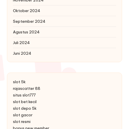
Oktober 2024
September 2024
Agustus 2024
Juli 2024
Juni 2024
slot 5k
rajascatter 88
situs slot777
slot bet kecil
slot depo 5k
slot gacor
slot resmi
bonus new member