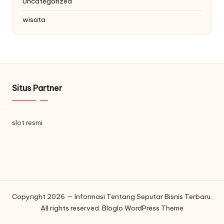
Uncategorized
wisata
Situs Partner
slot resmi
Copyright 2026 — Informasi Tentang Seputar Bisnis Terbaru.
All rights reserved.
Bloglo WordPress Theme