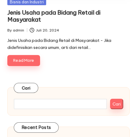
Posted
Bisnis dan Industri
in
Jenis Usaha pada Bidang Retail di
Masyarakat
By
admin
Juli 20, 2024
Posted
by
Jenis Usaha pada Bidang Retail di Masyarakat - Jika
didefinisikan secara umum, arti dari retail…
Read More
Cari
Cari
Recent Posts