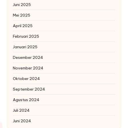
Juni 2025
Mei 2025
April 2025
Februari 2025
Januari 2025
Desember 2024
November 2024
Oktober 2024
September 2024
Agustus 2024
Juli 2024
Juni 2024