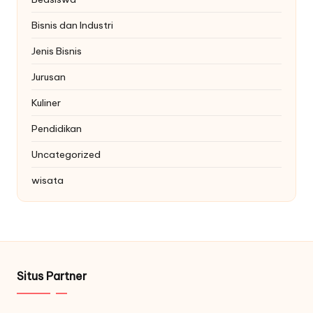
Bisnis dan Industri
Jenis Bisnis
Jurusan
Kuliner
Pendidikan
Uncategorized
wisata
Situs Partner