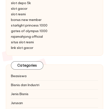
slot depo 5k
slot gacor
slot resmi
bonus new member
starlight princess 1000
gates of olympus 1000
rajamahjong official
situs slot resmi
link slot gacor
Categories
Beasiswa
Bisnis dan Industri
Jenis Bisnis
Jurusan