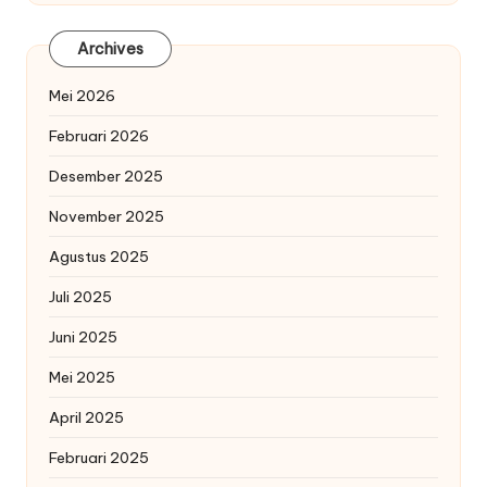
Archives
Mei 2026
Februari 2026
Desember 2025
November 2025
Agustus 2025
Juli 2025
Juni 2025
Mei 2025
April 2025
Februari 2025