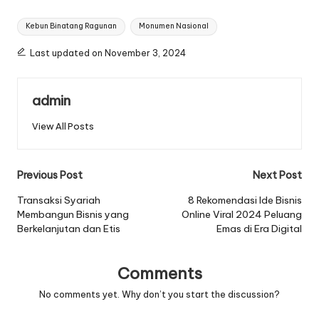
Tags:
Kebun Binatang Ragunan
Monumen Nasional
Last updated on November 3, 2024
admin
View All Posts
Post
Previous Post
Next Post
navigation
Transaksi Syariah
8 Rekomendasi Ide Bisnis
Membangun Bisnis yang
Online Viral 2024 Peluang
Berkelanjutan dan Etis
Emas di Era Digital
Comments
No comments yet. Why don’t you start the discussion?